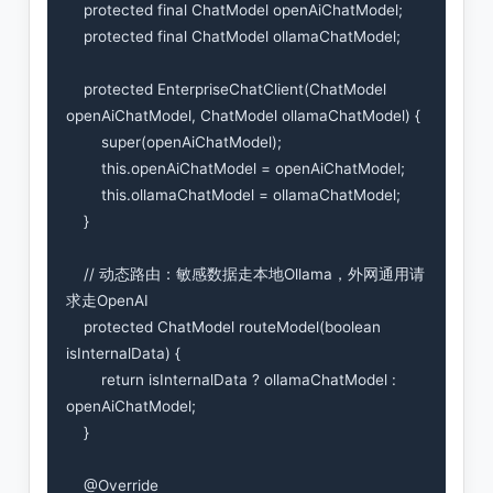
    protected final ChatModel openAiChatModel;

    protected final ChatModel ollamaChatModel;

    protected EnterpriseChatClient(ChatModel 
openAiChatModel, ChatModel ollamaChatModel) {

        super(openAiChatModel);

        this.openAiChatModel = openAiChatModel;

        this.ollamaChatModel = ollamaChatModel;

    }

    // 动态路由：敏感数据走本地Ollama，外网通用请
求走OpenAI

    protected ChatModel routeModel(boolean 
isInternalData) {

        return isInternalData ? ollamaChatModel : 
openAiChatModel;

    }

    @Override
