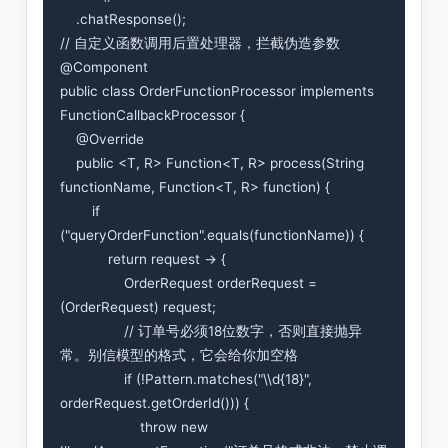
    .chatResponse();

// 自定义函数调用后置处理器，拦截伪造参数

@Component

public class OrderFunctionProcessor implements 
FunctionCallbackProcessor {

    @Override

    public <T, R> Function<T, R> process(String 
functionName, Function<T, R> function) {

        if 
("queryOrderFunction".equals(functionName)) {

            return request -> {

                OrderRequest orderRequest = 
(OrderRequest) request;

                // 订单号必须18位数字，否则直接抛异
常。别信模型的格式，它会给你加空格

                if (!Pattern.matches("\\d{18}", 
orderRequest.getOrderId())) {

                    throw new 