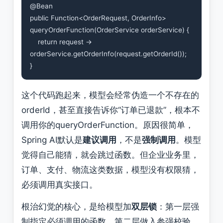
@Bean

public Function<OrderRequest, OrderInfo> 
queryOrderFunction(OrderService orderService) {

    return request -> 
orderService.getOrderInfo(request.getOrderId());

这个代码跑起来，模型会经常伪造一个不存在的
orderId，甚至直接告诉你“订单已退款”，根本不
调用你的queryOrderFunction。原因很简单，
Spring AI默认是
建议调用
，不是
强制调用
。模型
觉得自己能猜，就会跳过函数。但企业业务里，
订单、支付、物流这类数据，模型没有权限猜，
必须调用真实接口。
根治幻觉的核心，是给模型加
双层锁
：第一层强
制指定必须调用的函数，第二层做入参强校验，