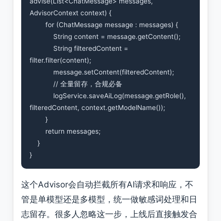
advise(List<ChatMessage> messages, 
AdvisorContext context) {

        for (ChatMessage message : messages) {

            String content = message.getContent();

            String filteredContent = 
filter.filter(content);

            message.setContent(filteredContent);

            // 全量留存，合规必备

            logService.saveAiLog(message.getRole(), 
filteredContent, context.getModelName());

        }

        return messages;

    }

这个Advisor会自动拦截所有AI请求和响应，不
管是单模型还是多模型，统一做敏感词处理和日
志留存。很多人忽略这一步，上线后直接触发合