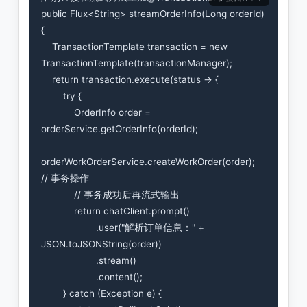
public Flux<String> streamOrderInfo(Long orderId) 
{

    TransactionTemplate transaction = new 
TransactionTemplate(transactionManager);

    return transaction.execute(status -> {

        try {

            OrderInfo order = 
orderService.getOrderInfo(orderId);

orderWorkOrderService.createWorkOrder(order);  
// 事务操作

            // 事务成功后再流式输出

            return chatClient.prompt()

                    .user("解析订单信息：" + 
JSON.toJSONString(order))

                    .stream()

                    .content();

        } catch (Exception e) {
